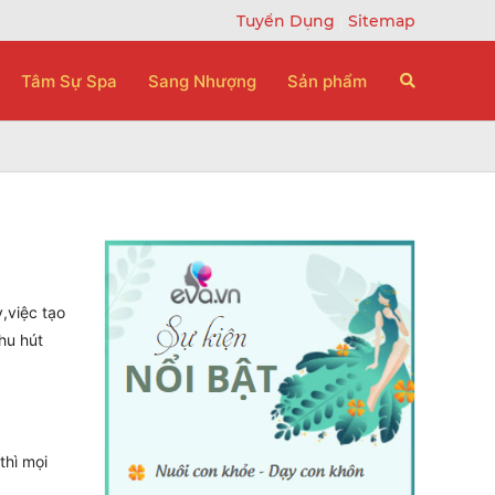
Tuyển Dụng
|
Sitemap
Tâm Sự Spa
Sang Nhượng
Sản phẩm
,việc tạo
thu hút
thì mọi