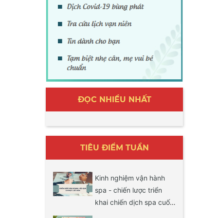
ĐỌC NHIỀU NHẤT
TIÊU ĐIỂM TUẦN
Kinh nghiệm vận hành
spa - chiến lược triển
khai chiến dịch spa cuối
năm hiệu quả