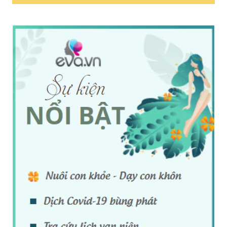
Spa Có Cần Chạy
Chiến Lược Giữ Chân
Quảng Cáo Không
Khách Hàng Spa
Hay Chỉ Cần Tay
Thời Đại Mới
Nghề? Giải Đáp Chi
Tiết
Quản Lý Nhân Sự
Học Spa Để Làm
Spa – Bài Toán Đau
Thuê Hay Mở Spa? Lộ
Đầu Và Giải Pháp Tối
Trình Đúng Giúp Bạn
Ưu Cho Chủ Spa
Thành Công Nhanh