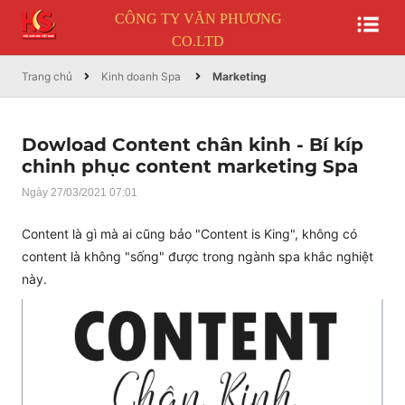
CÔNG TY VĂN PHƯƠNG
CO.LTD
Trang chủ
Kinh doanh Spa
Marketing
Dowload Content chân kinh - Bí kíp
chinh phục content marketing Spa
Ngày 27/03/2021 07:01
Content là gì mà ai cũng bảo "Content is King", không có
content là không "sống" được trong ngành spa khắc nghiệt
này.