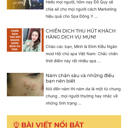
Hello mọi người, hôm nay Đỗ Quy sẽ
chia sẻ cho mọi người cách Marketing
hiệu quả cho Spa Đông Y ...
CHIẾN DỊCH THU HÚT KHÁCH
HÀNG DỊCH VỤ MỤN❗️
Chào các bạn, Mình là Đinh Kiều Ngân
mod Hội chủ spa Việt Nam. Chắc chắn
thời điểm này rất nhiều spa ...
Nám chân sâu và những điều
bạn nên biết
Nói đến nám thì nám da là một từ chung
chung , mọi người thường hay nhắc về
những tình trạng ...
BÀI VIẾT NỔI BẬT