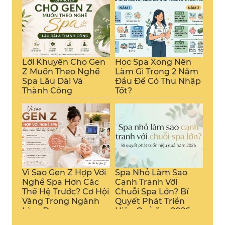
chọn nổi bật chính là nghề spa – chăm sóc sắc đẹp.
Vậy nghề spa có thực sự giúp Gen Z kiếm tiền nhanh
và ổn định không? Câu trả lời là có, nếu đi đúng
hướng.
Lời Khuyên Cho Gen
Học Spa Xong Nên
Z Muốn Theo Nghề
Làm Gì Trong 2 Năm
Spa Lâu Dài Và
Đầu Để Có Thu Nhập
Thành Công
Tốt?
Vì Sao Gen Z Hợp Với
Spa Nhỏ Làm Sao
Nghề Spa Hơn Các
Cạnh Tranh Với
Thế Hệ Trước? Cơ Hội
Chuỗi Spa Lớn? Bí
Vàng Trong Ngành
Quyết Phát Triển
Làm Đẹp
Hiệu Quả ăm 2026